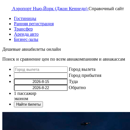
Аэропорт
Нью-Йорк (Джон Кеннеди)
Справочный
сайт
Гостиницы
Ранняя регистрация
Трансфер
Аренда авто
Бизнес-залы
Дешевые авиабилеты онлайн
Поиск и сравнение цен по всем авиакомпаниям и авиакассам
Город вылета
Город прибытия
Туда
Обратно
1
пассажир
эконом
Найти билеты