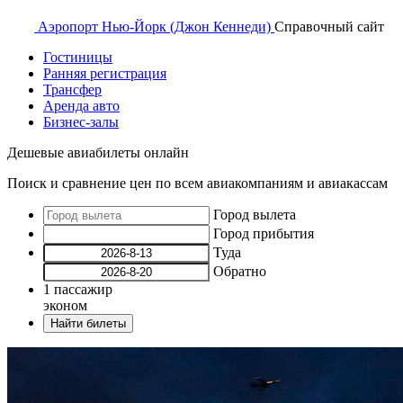
Аэропорт
Нью-Йорк (Джон Кеннеди)
Справочный
сайт
Гостиницы
Ранняя регистрация
Трансфер
Аренда авто
Бизнес-залы
Дешевые авиабилеты онлайн
Поиск и сравнение цен по всем авиакомпаниям и авиакассам
Город вылета
Город прибытия
Туда
Обратно
1
пассажир
эконом
Найти билеты