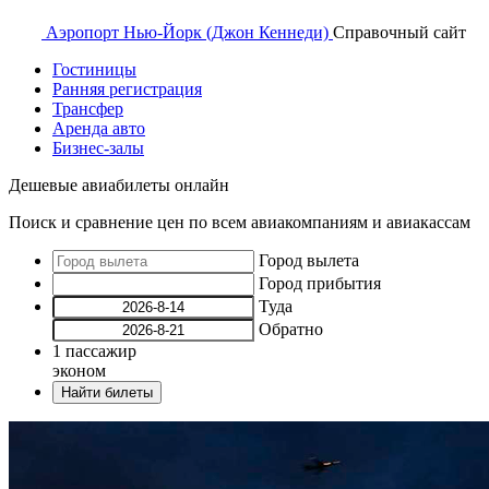
Аэропорт
Нью-Йорк (Джон Кеннеди)
Справочный
сайт
Гостиницы
Ранняя регистрация
Трансфер
Аренда авто
Бизнес-залы
Дешевые авиабилеты онлайн
Поиск и сравнение цен по всем авиакомпаниям и авиакассам
Город вылета
Город прибытия
Туда
Обратно
1
пассажир
эконом
Найти билеты