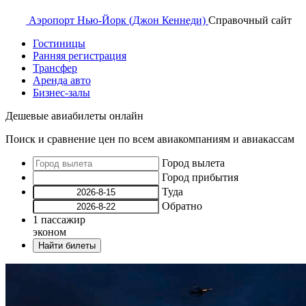
Аэропорт
Нью-Йорк (Джон Кеннеди)
Справочный
сайт
Гостиницы
Ранняя регистрация
Трансфер
Аренда авто
Бизнес-залы
Дешевые авиабилеты онлайн
Поиск и сравнение цен по всем авиакомпаниям и авиакассам
Город вылета
Город прибытия
Туда
Обратно
1
пассажир
эконом
Найти билеты