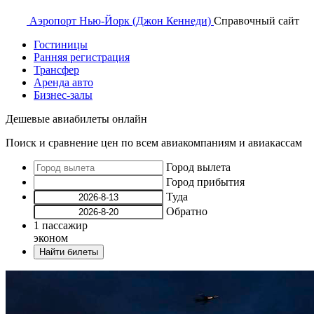
Аэропорт
Нью-Йорк (Джон Кеннеди)
Справочный
сайт
Гостиницы
Ранняя регистрация
Трансфер
Аренда авто
Бизнес-залы
Дешевые авиабилеты онлайн
Поиск и сравнение цен по всем авиакомпаниям и авиакассам
Город вылета
Город прибытия
Туда
Обратно
1
пассажир
эконом
Найти билеты