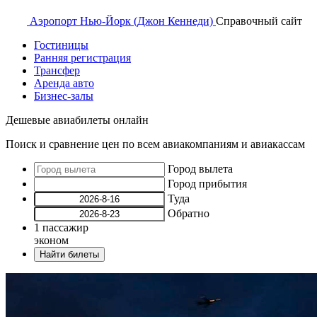
Аэропорт
Нью-Йорк (Джон Кеннеди)
Справочный
сайт
Гостиницы
Ранняя регистрация
Трансфер
Аренда авто
Бизнес-залы
Дешевые авиабилеты онлайн
Поиск и сравнение цен по всем авиакомпаниям и авиакассам
Город вылета
Город прибытия
Туда
Обратно
1
пассажир
эконом
Найти билеты