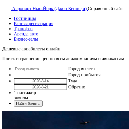
Аэропорт
Нью-Йорк (Джон Кеннеди)
Справочный
сайт
Гостиницы
Ранняя регистрация
Трансфер
Аренда авто
Бизнес-залы
Дешевые авиабилеты онлайн
Поиск и сравнение цен по всем авиакомпаниям и авиакассам
Город вылета
Город прибытия
Туда
Обратно
1
пассажир
эконом
Найти билеты