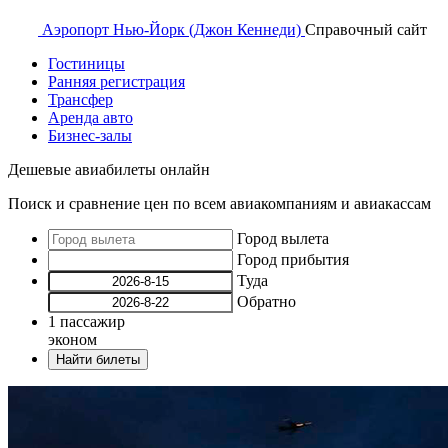
Аэропорт
Нью-Йорк (Джон Кеннеди)
Справочный
сайт
Гостиницы
Ранняя регистрация
Трансфер
Аренда авто
Бизнес-залы
Дешевые авиабилеты онлайн
Поиск и сравнение цен по всем авиакомпаниям и авиакассам
Город вылета
Город прибытия
Туда
Обратно
1
пассажир
эконом
Найти билеты