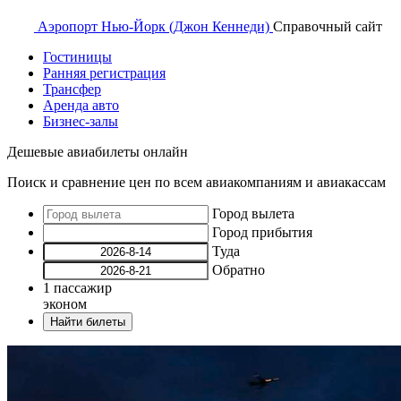
Аэропорт
Нью-Йорк (Джон Кеннеди)
Справочный
сайт
Гостиницы
Ранняя регистрация
Трансфер
Аренда авто
Бизнес-залы
Дешевые авиабилеты онлайн
Поиск и сравнение цен по всем авиакомпаниям и авиакассам
Город вылета
Город прибытия
Туда
Обратно
1
пассажир
эконом
Найти билеты